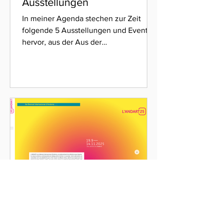
Ausstellungen
In meiner Agenda stechen zur Zeit
folgende 5 Ausstellungen und Events
hervor, aus der Aus der
Fördersammlung der Kulturstiftung
Liechtenstein:Körper – Raum –
Volumen zu denen ich euch alle ganz
herzlich einlade: 27. Januar bis 8. März
2026: Aus der Fördersammlung der
Kulturstiftung Liechtenstein: Körper –
Raum – Volumen 8. Februar 2026,
13.00 bis 17 Uhr: Mein Open Studio,
Atelierhaus 899, Weidenstrasse 50,
4143 Dornach 6. Mai 2026, 17 - 18.30
Uhr: Vernissage mit Apéro, Musi
L‘ANDART25 6TH
ANDORRA INTERNATIONAL
BIENNALE vom 15.
September bis 14. November