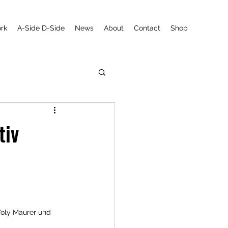
rk
A-Side D-Side
News
About
Contact
Shop
tiv
Yoly Maurer und 