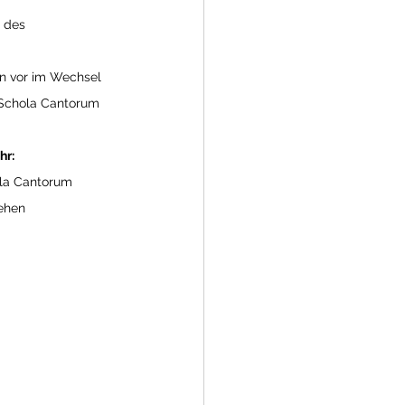
 des 
ten vor im Wechsel 
 Schola Cantorum 
r: 
ola Cantorum 
tehen