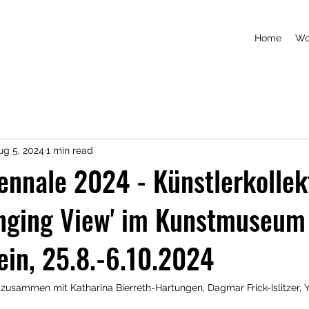
Home
Wo
ug 5, 2024
1 min read
iennale 2024 - Künstlerkollek
nging View' im Kunstmuseum
ein, 25.8.-6.10.2024
zusammen mit Katharina Bierreth-Hartungen, Dagmar Frick-Islitzer, 