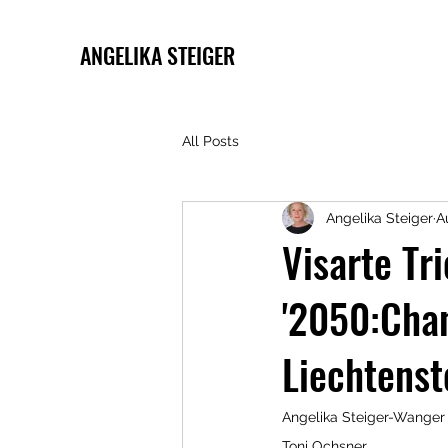
ANGELIKA STEIGER
All Posts
Angelika Steiger
A
Visarte Tr
'2050:Cha
Liechtenst
Angelika Steiger-Wanger 
Toni Ochsner